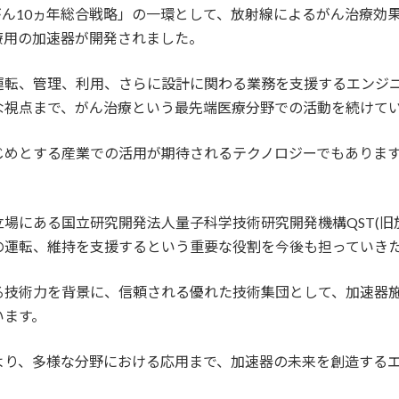
ん10ヵ年総合戦略」の一環として、放射線によるがん治療効
療用の加速器が開発されました。
運転、管理、利用、さらに設計に関わる業務を支援するエンジ
な視点まで、がん治療という最先端医療分野での活動を続けて
じめとする産業での活用が期待されるテクノロジーでもありま
。
場にある国立研究開発法人量子科学技術研究開発機構QST(旧
の運転、維持を支援するという重要な役割を今後も担っていき
る技術力を背景に、信頼される優れた技術集団として、加速器
います。
より、多様な分野における応用まで、加速器の未来を創造する