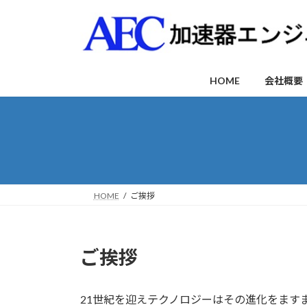
コ
ナ
ン
ビ
テ
ゲ
ン
ー
ツ
シ
HOME
会社概要
へ
ョ
ス
ン
キ
に
ッ
移
プ
動
HOME
ご挨拶
ご挨拶
21世紀を迎えテクノロジーはその進化をます