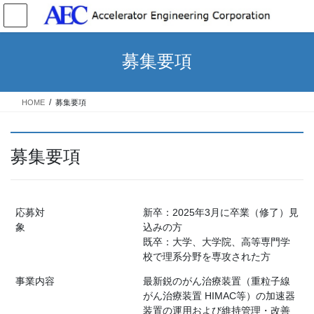
コ
ナ
ン
ビ
テ
ゲ
ン
ー
募集要項
ツ
シ
へ
ョ
ス
ン
HOME
募集要項
キ
に
ッ
移
プ
動
募集要項
応募対
新卒：2025年3月に卒業（修了）見
象
込みの方
既卒：大学、大学院、高等専門学
校で理系分野を専攻された方
事業内容
最新鋭のがん治療装置（重粒子線
がん治療装置 HIMAC等）の加速器
装置の運用および維持管理・改善